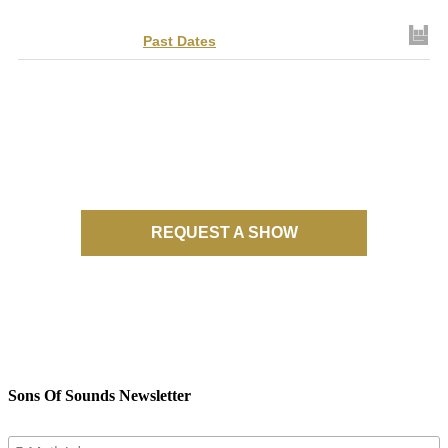
Track
to get concert, live stream and tour updates.
Upcoming Dates
Past Dates
NO UPCOMING TOUR DATES
REQUEST A SHOW
Sons Of Sounds Newsletter